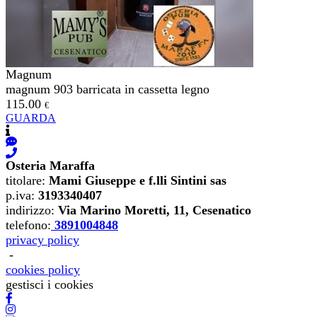
Magnum
magnum 903 barricata in cassetta legno
115.00
€
GUARDA
Osteria Maraffa
titolare
:
Mami Giuseppe e f.lli Sintini sas
p.iva
:
3193340407
indirizzo
:
Via Marino Moretti, 11, Cesenatico
telefono
:
3891004848
privacy policy
-
cookies policy
gestisci i cookies